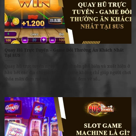
Quay Hũ Trực Tuyến – Game Đổi Thưởng Ăn Khách Nhất
Tại 8US
Quay hũ trực tuyến ngày càng trở nên phổ biến và xuất hiện ở
hầu hết các địa chỉ giải trí. Tựa game không chỉ giúp người chơi
thỏa mãn đam mê mà còn có cơ hội đem về số...