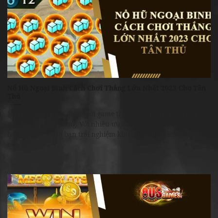
Nổ Hũ Ngoại Binh Cách Chơi Thắng Lớn Nhất 2023 Cho Tân
Thủ
Nổ Hũ Ngoại Binh được giới game thủ lựa chọn trải nghiệm
cũng như săn thưởng. Với nhiều ưu điểm nổi bật trò chơi hứa
hẹn đem đến cho bạn trải nghiệm khó quên. Bài viết hôm nay
của 8US...