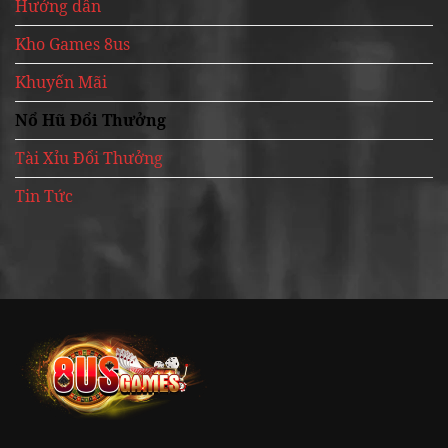
Hướng dẫn
Kho Games 8us
Khuyến Mãi
Nổ Hũ Đổi Thưởng
Tài Xỉu Đổi Thưởng
Tin Tức