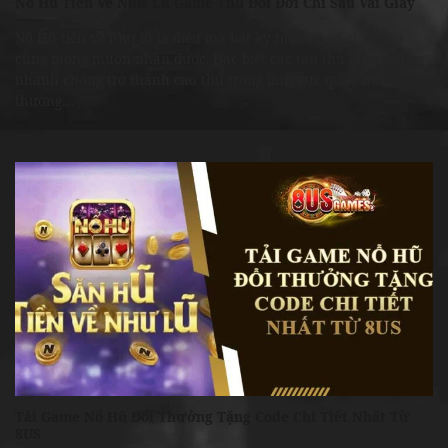
Nổ Hũ Tiền Về Như Lũ Game Thủ Đổi Đời Chỉ Sau Vài Giây
Nổ Hũ tiền về như lũ là điều mà bất kỳ một người chơi nào
cũng mong muốn nhận được. Đặc biệt các tân thủ luôn muốn
nhanh chóng trở thành cao thủ trong lĩnh vực quay hũ đổi
thưởng....
Tải Game Nổ Hũ Đổi Thưởng Tặng Code Chi Tiết Nhất Từ
8US