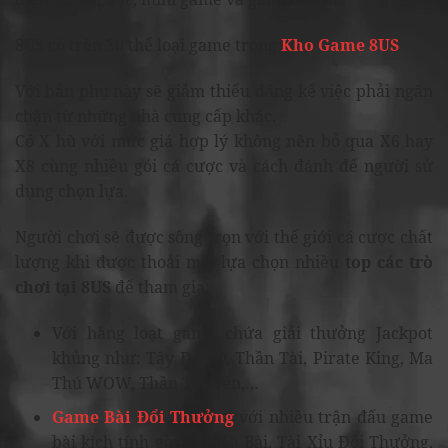
8US có trên 30 thể loại game trong
Kho Game 8US
Với bản phụ này sẽ giảm thiểu đáng kể việc phải ngăn
chặn từ những nhà cung cấp khác.
Có X hũ với mức giá hợp lý không nên bỏ qua X6 hay
X8 cùng nhiều gói cá cược và cách đánh để người sử
dụng chọn lựa.
Người chơi sẽ được sống trọn với thế giới cá cược chất
lượng khi được thoải mái lựa chọn nhiều
top các trò
chơi tại 8US
để tham gia:
Với hàng loạt game chứa giải thưởng Jackpot
khủng như: Tây Du Ký, Thần Tài, Pirate King, Ma
Thú WOW, Thần Tài Đến,…
Game Bài Đổi Thưởng
với nhiều trận đấu game
bài kịch tính gồm: Đánh Bài, Tài Xỉu Đổi Thưởng,