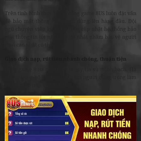
Trên tình hình thực tế đó, cổng game 8US luôn đặt vấn
đề bảo mật thông tin người dùng lên hàng đầu. Đội
ngũ chuyên viên kỷ thuật luôn cập nhật hệ thống bảo
mật thông tin tốt nhất, tối ưu nhất nhằm bảo vệ người
chơi cao nhất có thể.
Giao dịch nạp, rút tiền nhanh chóng, thuận tiện
Cổng game 8uss nổi tiếng là uy tín và minh bạch. Hà
nhà cái ủng hộ hết mình đối với người dùng trong làm
các thủ tục nạp và rút tiền.