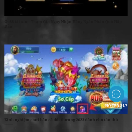
Go88 tài xỉu – Tham Gia Ngay Nhận Hàng Ngàn Phần Quà Hấp
Dẫn
HỖ TRỢ 24/7
Kinh nghiệm chơi bắn cá đổi thưởng 2023 dành cho tân thủ