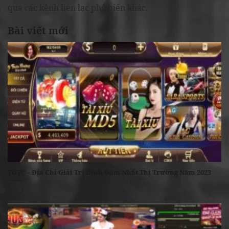
qua các kênh liên lạc phổ biến khác.
Bài viết mới
TDTC – Địa Chỉ Giải Trí Đình Đám Nhất Thị Trường Năm 2023