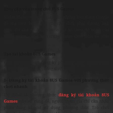
Truy cập vào trang chủ 8US Games
Nhằm không tốn thời gian cho những bạn dùng Google
để tra cứu, hoặc bạn chỉ cần click phải đường link
trên. Có khá nhiều website giả ăn theo độ nóng của
trang game. Giao diện trang game theo hình vẽ phía
dưới.
Tạo tài khoản 8US Games
Có 3 phương thức đăng ký phù hợp giúp người tham
gia chọn lựa nhanh chóng dưới dạng
1- Đămg ký tài khoản 8US Games với phương thức
chơi nhanh
Ưu điểm là phương thức
đăng ký tài khoản 8US
Games
này vô cùng dễ, người tham gia chỉ cần nhấn
phím đăng kí and sử dụng phương thức Trò chơi