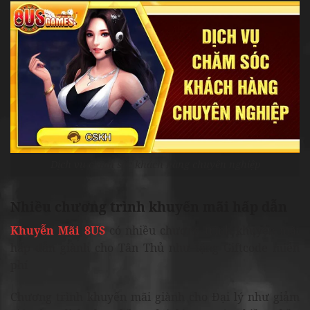
Dịch vụ chăm sóc khách hàng chuyên nghiệp
Nhiều chương trình khuyến mãi hấp dẫn
Khuyễn Mãi 8US
có nhiều chương trình khuyến mãi
hấp dẫn giành cho Tân Thủ như tặng Giftcode miễn
phí
Chương trình khuyến mãi giành cho Đại lý như giảm