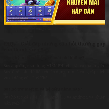
Nhiều chương trình khuyến mãi hấp dẫn
FAQs – Giải đáp những câu hỏi thường gặp
của thành viên 8us
Đăng ký tài khoản 8us có mất phí không?
8us app được sử dụng MIỄN PHÍ cho tất cả thành viên
8us. Cước phí dữ liệu chỉ áp dụng từ nhà cung cấp dịch
vụ di động của Quý Khách.
8us hỗ trợ thiết bị và hệ điều hành nào?
8us hỗ trợ cả 2 hệ điều hành IOS và Android và phiên
bản web