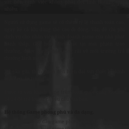
sức bên cạnh việc không phải đợi lĩnh thưởng quá
nhiều.
Người sử dụng game sẽ có thêm tỷ lệ thanh toán cao,
ngay kể cả khi dùng thẻ cào di động. Vấn đề chi phí
dịch vụ cho nhân viên kinh doanh game của nhà phát
hành thấp, G88 hoạt động tốt tại mọi phiên trao
thưởng, được công nhận rộng rãi về môi trường trả
thưởng lành mạnh.
Từ gần gũi, thân thiện đến hiện đại với thiết kế hình
ảnh đẹp, ấn tượng.
Được tư vấn khách hàng trên Toàn quốc cùng Hotline
24/24 để trả lời tất cả yêu cầu của bạn.
Hệ thống Game phong phú và đa dạng.
Mạng có trên 30 đầu game phong phú, đẳng cấp: chơi
điện tử, bài bạc, mini game và game casino.