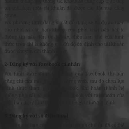
nhanh chóng. Hệ thống tài khoản sẽ cung cấp trực tiếp
tới mỗi bạn một tài khoản đã được cài đặt vào cổng
game.
Với phương thức đăng kí rất dễ dàng sẽ có độ an toàn
cao nhất vì các bạn không còn phải khai báo bất kì
thông tin nào đến tài khoản, điều hạn chế của hình
thức trên chỉ là không giữ đủ độ ổn định cho tài khoản
được chuyển đổi thành công.
2- Đăng ký với Facebook cá nhân
Với hình thức đăng ký thông qua facebook thì bạn
cũng chỉ cần mở giao diện trang web, sau đó chọn lựa
hình thức tham gia là facebook. Khi hoàn thành hệ
thống nhà cái sẽ nối Link facebook với tài khoản của
mỗi bạn ngay lập tức có thể tham gia chương trình.
3- Đăng ký với số điện thoại
Chỉ cần các bạn có số điện thoại chính chủ thì đã có thể