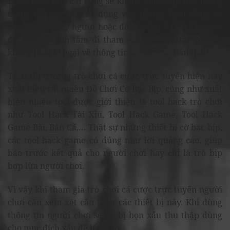
Đồng thời, nhà cái cũng sẽ không cung cấp hay mang
thông tin của bạn sử dụng vào những hoạt động cá
cược với bất kỳ người hoặc đơn vị thứ 3 nào khác. Do
đó, bạn cứ yên tâm đi tham gia chơi bài tại 8us mà
không phải lo ngại về thông tin bí mật của bản thân.
Trên thị trường trò chơi cá cược trực tuyến hiện nay
xuất hiện rất nhiều Đồ Chơi Cờ Bạc Bịp, cũng như xuất
hiện nhiều tool được giới thiệu là tool hack trò chơi
như Tool Hack Tài Xỉu, Tool Hack Game, Tool Hack
Game Bài, Bắn Cá,… Thật sự những thiết bị cờ bạc bịp,
các tool hack game có đúng như lời quảng cáo, giúp
báo trước kết quả cho người chơi hay chỉ là trò bịp
bợp lừa người chơi.
Vì vậy khi tham gia trò chơi cá cược trực tuyến người
chơi cần xem xét cẩn thận các thiết bị này. Khi dùng
thông tin người chơi sẽ dễ bị bọn xấu thu thập dùng
cho mục đích xấu để lừa đảo.