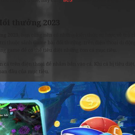
 đổi thưởng 2023
ng 2023,
bạn cũng nên có những kiến thức sơ lược về trò ch
ải trí thuộc sảnh Game bài đổi thưởng trên điện thoại di độ
rong game để có thể tiêu diệt những con cá mục tiêu.
n cá trên điện thoại để nhắm bắn vào cá. Khi cá bị tiêu diệt
ban đầu của mục tiêu.