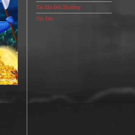
Tài Xỉu Đổi Thưởng
Tin Tức
ắn cá
 cùng tỷ