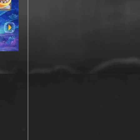
à tăng
iệt là
 vào