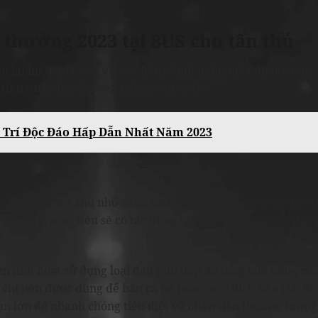
 thưởng 2023 tại 8US cho tân thủ
m lại hiệu quả cao, việc tích lũy kinh nghiệm là điều không
ẻ từ người chơi chuyên nghiệp dưới đây!
i Trí Độc Đáo Hấp Dẫn Nhất Năm 2023
trên đại dương thu nhỏ sẽ có sức mạnh và tiền thưởng đạt 
p với từng mục tiêu sẽ có tác dụng tăng khả năng chiến thắ
.
nên linh hoạt sử dụng loại đạn phù hợp để tăng khả năng ch
 chỉ nên được dùng để bắn cá bé hoặc mục đích bắn rỉa. Kh
đạn lớn để nhanh chóng tiêu diệt và nhận tiền thưởng tương