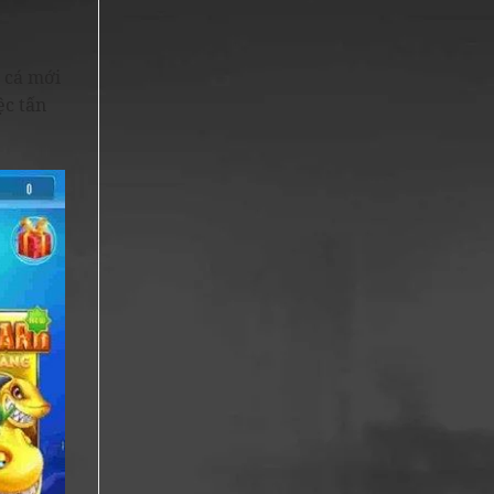
m cá mới
ệc tấn