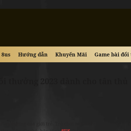
 8us
Hướng dẫn
Khuyến Mãi
Game bài đổi
ổi thưởng 2023 dành cho tân thủ
h xu hướng của giới trẻ. Trò chơi này không những có tác
m thu nhập. Cụ thể, hãy cùng
8US
tham khảo những kinh ng