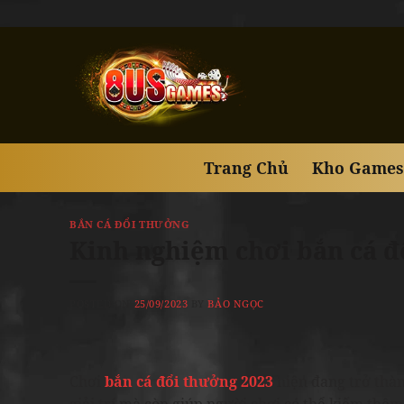
Skip
to
content
Trang Chủ
Kho Games
BẮN CÁ ĐỔI THƯỞNG
Kinh nghiệm chơi bắn cá đ
POSTED ON
25/09/2023
BY
BẢO NGỌC
Chơi
bắn cá đổi thưởng 2023
hiện đang trở thàn
giải trí mà còn giúp người chơi có thể kiếm thê