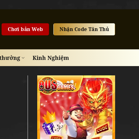
Chơi bản Web
Nhận Code Tân Thủ
 thưởng
Kinh Nghiệm
 dụng
hiệm