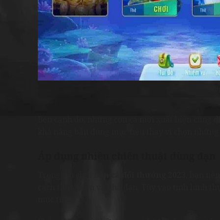
Bắn
Bên cạnh đó, những con cá mới xuất hiện cũng 
khả năng bắn đúng mục tiêu thay vì chọn những 
Áp dụng nhiều chiến thuật dùng đạn
Trong trò chơi
bắn cá đổi thưởng 2023
, bạn nên
cách thức chọn và nhả đạn. Tùy vào tình hình th
mục tiêu.