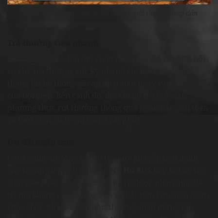
Trò chơi đa dạng chủ đề và giá trị giải thưởng hấp dẫn
Trả thưởng siêu nhanh
Đông đảo game thủ lựa chọn tham gia
Nổ Hũ 8US
bởi
cơ chế trả thưởng cực kỳ nhanh chóng. Khi chiến
thắng thì hệ thống sẽ cập nhật tiền ngay vào tài khoản
của hội viên. Bên cạnh đó, địa chỉ hỗ trợ hội viên
phương thức rút thưởng thông qua ngân hàng an toàn
và thời gian xử lý chỉ trong vài phút.
Ưu đãi ngập tràn
Cổng game thường xuyên tổ chức khuyến mãi dành
cho thành viên trải nghiệm
Nổ Hũ 8US
hay bất kỳ trò
chơi nào khác. Bạn có cơ hội nhận được phần quà giá
trị mà không cần lo lắng vấn đề hết tiền làm gián đoạn
cuộc chơi. Phải kể đến như thưởng chào mừng tân