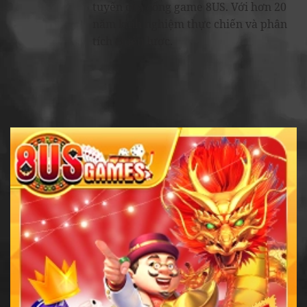
tuyến của cổng game 8US. Với hơn 20
năm kinh nghiệm thực chiến và phân
tích chiến lược.