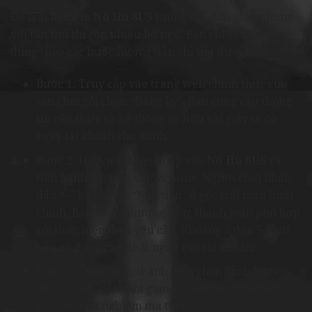
Để trải nghiệm
Nổ Hũ 8US
tương đối đơn giản nhưng
với tân thủ thì còn nhiều bỡ ngỡ. Bạn chỉ cần thao tác
đúng theo các bước hướng dẫn chi tiết dưới đây:
Bước 1: Truy cập vào trang web chính thức của
sân chơi rồi chọn “Đăng ký”. Bạn cung cấp thông
tin cần thiết và hệ thống sở hữu vài giây sẽ có
ngay tài khoản cho mình.
Bước 2: Hội viên đăng nhập vào
Nổ Hũ 8US
và
tiến hành gửi tiền vào ví game. Người chơi nhấn
dấu “+” hoặc mục “Nạp tiền” ở góc trái màn hình
chính. Bạn chọn phương thức thanh toán phù hợp
rồi thực hiện theo yêu cầu. Khoảng 3 đến 5 phút
tiền sẽ được cập nhật ngay vào tài khoản.
Bước 3: Cuối cùng, thành viên chọn sảnh “Quay
Hũ” và tìm kiếm tựa game Slot mình yêu thích
nhất để trải nghiệm mà thôi.