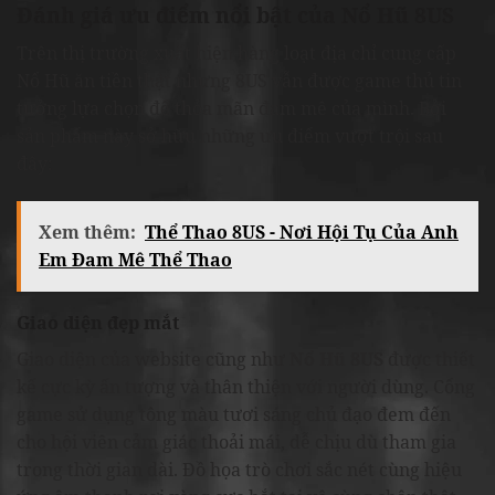
Đánh giá ưu điểm nổi bật của Nổ Hũ 8US
Trên thị trường xuất hiện hàng loạt địa chỉ cung cấp
Nổ Hũ ăn tiền thật nhưng 8US vẫn được game thủ tin
tưởng lựa chọn để thỏa mãn đam mê của mình. Bởi
sản phẩm này sở hữu những ưu điểm vượt trội sau
đây:
Xem thêm:
Thể Thao 8US - Nơi Hội Tụ Của Anh
Em Đam Mê Thể Thao
Giao diện đẹp mắt
Giao diện của website cũng như
Nổ Hũ 8US
được thiết
kế cực kỳ ấn tượng và thân thiện với người dùng. Cổng
game sử dụng tông màu tươi sáng chủ đạo đem đến
cho hội viên cảm giác thoải mái, dễ chịu dù tham gia
trong thời gian dài. Đồ họa trò chơi sắc nét cùng hiệu