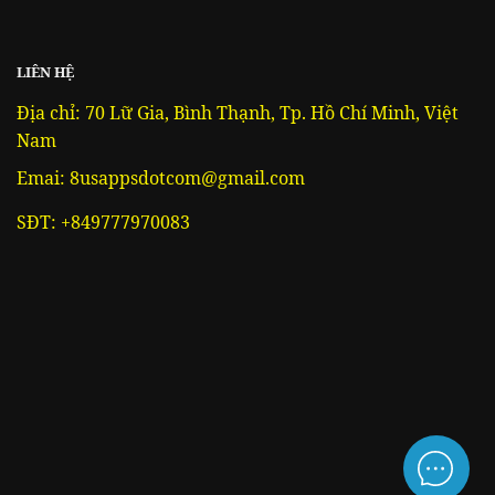
LIÊN HỆ
Địa chỉ: 70 Lữ Gia, Bình Thạnh, Tp. Hồ Chí Minh, Việt
Nam
Emai:
8usappsdotcom@gmail.com
SĐT: +849777970083