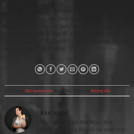
Trên đây là thông tin giới thiệu về
Nổ Hũ 8US
chi tiết
nhất dành cho bạn đọc tham khảo. Nếu người chơi
mong muốn sở hữu giải Jackpot cực lớn thì hãy đăng
ký ngay tài khoản tại đây để giải trí và nhận ưu đãi
chào mừng. Chúc mọi người có thật nhiều may mắn để
săn thật nhiều tiền thưởng.
đăng trong
Kho Games 8us
. Đánh dấu trang này
đường dẫn
.
BẢO NGỌC
Tôi là chuyên gia Bảo Ngọc. Một
chuyên gia hàng đầu về các cược trực