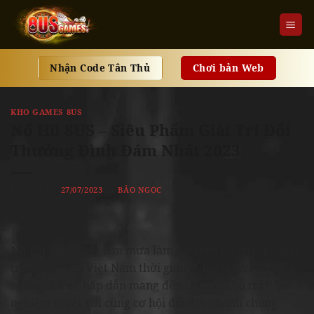
Skip
to
content
Nhận Code Tân Thủ
Chơi bản Web
KHO GAMES 8US
Nổ Hũ 8US – Siêu Phẩm Giải Trí Đổi
Thưởng Đình Đám Nhất 2023
POSTED ON
27/07/2023
BY
BẢO NGỌC
Nổ Hũ 8US
đang làm mưa làm gió trên thị trường giải
trí trực tuyến Việt Nam thời gian gần đây. Trò chơi có
nhiều chủ đề hấp dẫn mang đến cho bet thủ trải
nghiệm tuyệt vời cùng cơ hội đổi đời nhanh chóng.